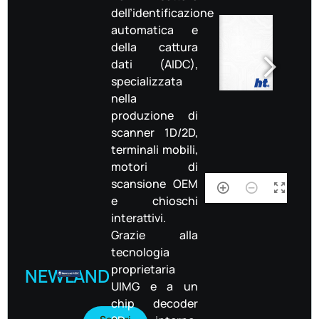
dell’identificazione
automatica e
della cattura
dati (AIDC),
specializzata
nella
produzione di
scanner 1D/2D,
terminali mobili,
motori di
scansione OEM
1/20
e chioschi
interattivi.
Grazie alla
tecnologia
proprietaria
NEWLAND
UIMG e a un
chip decoder