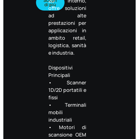
Scopri
2D interno,
di più
offre soluzioni
ad alte
prestazioni per
applicazioni in
ambito retail,
logistica, sanità
e industria.
Dispositivi
Principali
• Scanner
1D/2D portatili e
fissi
• Terminali
mobili
industriali
• Motori di
scansione OEM